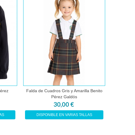
Pérez
Falda de Cuadros Gris y Amarilla Benito
Jers
Comprar
Pérez Galdós
30,00 €
AS
DISPONIBLE EN VARIAS TALLAS
DISPO