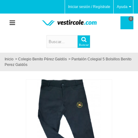
Iniciar sesión / Regístrate
Ayuda
0
Buscar
Inicio
>
Colegio Benito Pérez Galdós
>
Pantalón Colegial 5 Bolsillos Benito
Perez Galdós