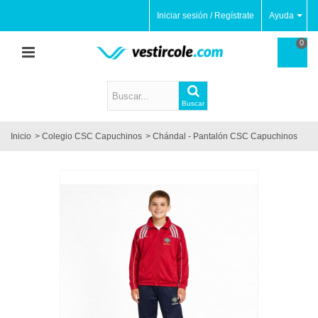
Iniciar sesión / Regístrate
Ayuda
0
Buscar
Inicio
>
Colegio CSC Capuchinos
>
Chándal - Pantalón CSC Capuchinos