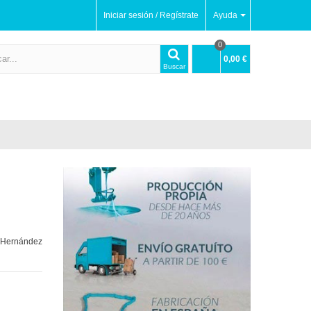
Iniciar sesión / Regístrate
Ayuda
0
0,00 €
Buscar
l Hernández