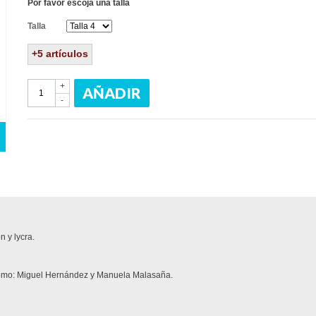
Por favor escoja una talla
Talla
+5
artículos
+
AÑADIR
-
n y lycra.
como: Miguel Hernández y Manuela Malasaña.