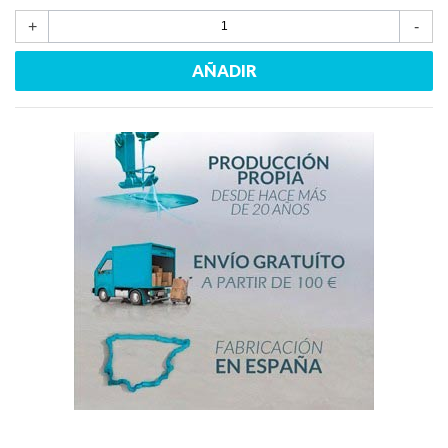
+
-
AÑADIR