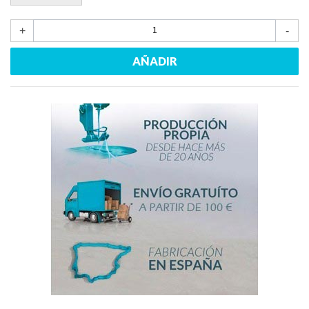
+
-
AÑADIR