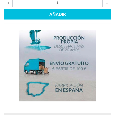
+
-
AÑADIR