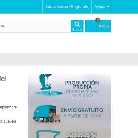
Iniciar sesión / Regístrate
Ayuda
0
0,00 €
Buscar
el
eptiembre
 piqué, en